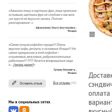
«Заказала пишу и картошку фри ,пица приехала
остывшая, картошка фри не солёная и как вата
,ни хруста ни вкуса ни запаха .Полное
разочарование .»
Афанасенко Ольга Анатольевна
,
Моздок
«Самая лучшая кофейня города!!! Очень
вкусное кофе, десерты и основные блюда!!! Но
самое прекрасное в этой кофейне -
отзывчивые, вежливые, доброжелательные
работники!!! ???? Хочется возвращаться сюда
к
...
[читать далее]
»
Гугиева Елизавета
,
Доставк
Моздок
сэндви
Все отзывы
(41)
Оставить отзыв
оплата 
вариан
Мы в социальных сетях
вкусный