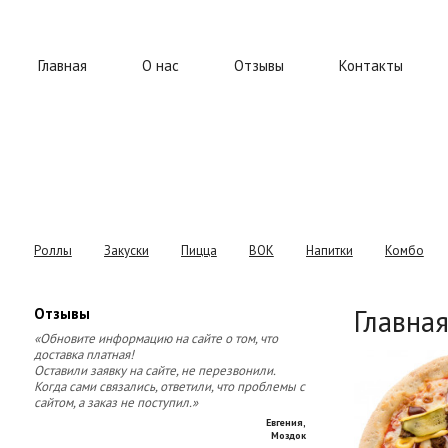
Главная
О нас
Отзывы
Контакты
Роллы
Закуски
Пицца
ВОК
Напитки
Комбо
Главна
Отзывы
«Обновите информацию на сайте о том, что
доставка платная!
Оставили заявку на сайте, не перезвонили.
Когда сами связались, ответили, что проблемы с
сайтом, а заказ не поступил.»
Евгения
,
Моздок