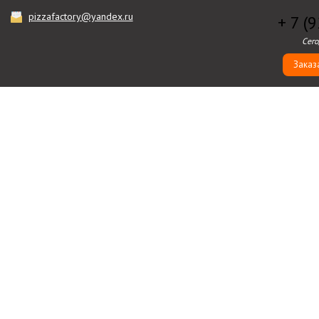
pizzafactory@yandex.ru
+ 7 (
Сего
Заказ