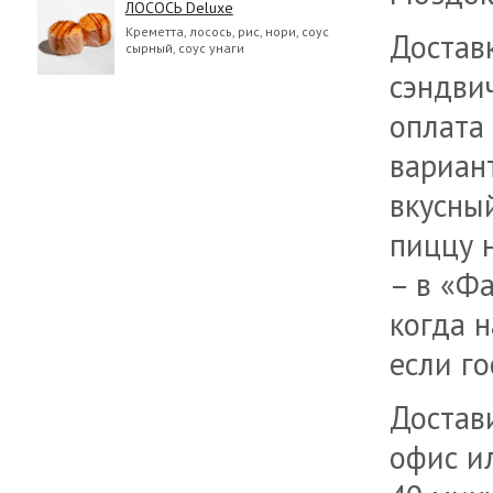
ЛОСОСЬ Deluxe
Креметта, лосось, рис, нори, соус
Доставк
сырный, соус унаги
сэндви
оплата 
вариан
вкусный
пиццу 
– в «Ф
когда н
если го
Достав
офис ил