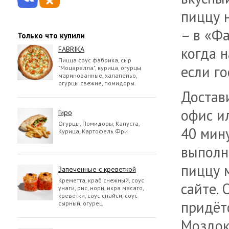
пиццу 
– в «Ф
Только что купили
когда н
FABRIKA
Пицца соус фабрика, сыр
если го
"Моцарелла", курица, огурцы
маринованные, халапеньо,
огурцы свежие, помидоры.
Достав
офис ил
Гиро
Огурцы, Помидоры, Капуста,
40 мин
Курица, Картофель Фри
выполн
пиццу 
Запеченные с креветкой
Креметта, краб снежный, соус
сайте. 
унаги, рис, нори, икра масаго,
креветки, соус спайси, соус
придёт
сырный, огурец
Моздок