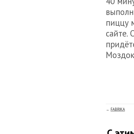
40 мин
выполн
пиццу 
сайте. 
придёт
Моздок
←
FABRIKA
С эти