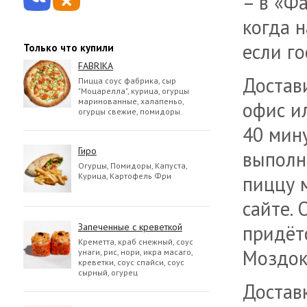
– в «Ф
когда н
если го
Только что купили
FABRIKA
Достав
Пицца соус фабрика, сыр
"Моцарелла", курица, огурцы
маринованные, халапеньо,
офис ил
огурцы свежие, помидоры.
40 мин
Гиро
выполн
Огурцы, Помидоры, Капуста,
Курица, Картофель Фри
пиццу 
сайте. 
Запеченные с креветкой
придёт
Креметта, краб снежный, соус
Моздок
унаги, рис, нори, икра масаго,
креветки, соус спайси, соус
сырный, огурец
Доставк