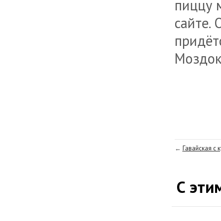
пиццу 
сайте. 
придёт
Моздок
←
Гавайская с 
С эти