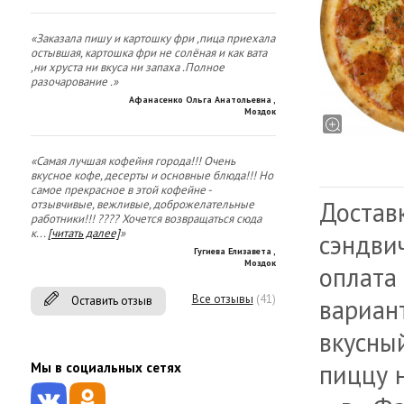
«Заказала пишу и картошку фри ,пица приехала
остывшая, картошка фри не солёная и как вата
,ни хруста ни вкуса ни запаха .Полное
разочарование .»
Афанасенко Ольга Анатольевна
,
Моздок
«Самая лучшая кофейня города!!! Очень
вкусное кофе, десерты и основные блюда!!! Но
самое прекрасное в этой кофейне -
Доставк
отзывчивые, вежливые, доброжелательные
работники!!! ???? Хочется возвращаться сюда
к
...
[читать далее]
»
сэндви
Гугиева Елизавета
,
Моздок
оплата 
Все отзывы
(41)
Оставить отзыв
вариан
вкусный
пиццу 
Мы в социальных сетях