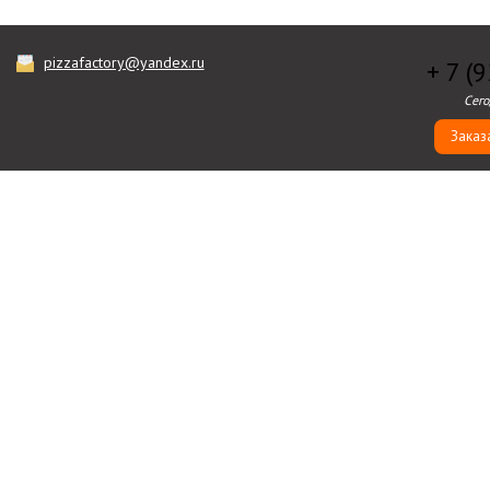
pizzafactory@yandex.ru
+ 7 (
Сего
Заказ