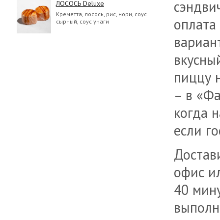
сэндви
ЛОСОСЬ Deluxe
Креметта, лосось, рис, нори, соус
оплата 
сырный, соус унаги
вариан
вкусный
пиццу 
– в «Ф
когда н
если го
Достав
офис ил
40 мин
выполн