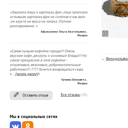
«Заказала пишу и картошку фри ,пица приехала
остывшая, картошка фри не солёная и как вата
,ни хруста ни вкуса ни запаха .Полное
разочарование .»
Афанасенко Ольга Анатольевна
,
Моздок
«Самая лучшая кофейня города!!! Очень
вкусное кофе, десерты и основные блюда!!! Но
←
Филадельфи
самое прекрасное в этой кофейне -
отзывчивые, вежливые, доброжелательные
работники!!! ???? Хочется возвращаться сюда
к
...
[читать далее]
»
Гугиева Елизавета
,
Моздок
Все отзывы
(41)
Оставить отзыв
Мы в социальных сетях