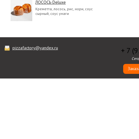
ЛОСОСЬ Deluxe
Креметта, лосось, рис, нори, соус
сырный, соус унаги
pizzafactory@yandex.ru
+ 7 (
Сего
Заказ